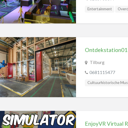
Entertainment
Overd
Schaatsbanen
Speel
Ontdekstation01
Tilburg
0681115477
Cultuurhistorische Mus
Overdekte Speeltuinen
Wetenschapsmusea
EnjoyVR Virtual 