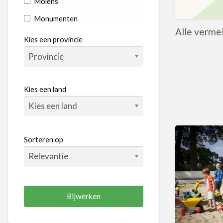
Molens
Monumenten
Alle verme
Rondvaart
Kies een provincie
Dieren & Natuur
Boerderij
Dierentuinen
Kies een land
Kinderboerderij
Natuur
Recreatiegebieden
Sorteren op
Tuinen
Entertainment
Bioscopen
Kookstudio's