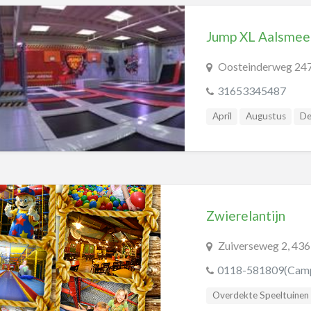
Jump XL Aalsmee
Oosteinderweg 247
31653345487
April
Augustus
De
Januari
Juli
Juni
Overdekte Speeltuinen
Zwierelantijn
Zuiverseweg 2, 43
0118-581809(Camp
Overdekte Speeltuinen