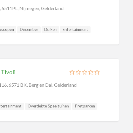
, 6511PL, Nijmegen, Gelderland
oscopen
December
Duiken
Entertainment
ri
Golf
Januari
Juli
Juni
Kartbanen
Maart
Mei
Midgetgolf
November
Speeltuinen
Paintball
Pretparken
tember
Speeltuinen
Sport
Steden
Theater
Tivoli
16, 6571 BK, Berg en Dal, Gelderland
ntertainment
Overdekte Speeltuinen
Pretparken