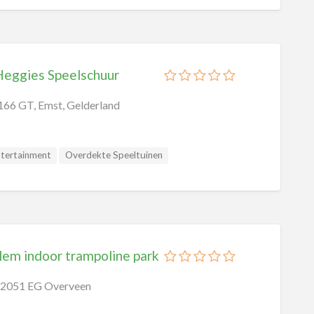
Heggies Speelschuur
166 GT, Emst, Gelderland
ntertainment
Overdekte Speeltuinen
eltuinen
lem indoor trampoline park
 2051 EG Overveen