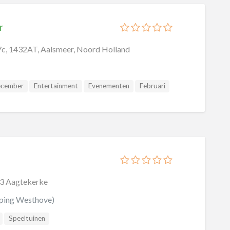
r
c, 1432AT, Aalsmeer, Noord Holland
cember
Entertainment
Evenementen
Februari
Maart
Mei
November
Oktober
Recreatiecentra
September
Speeltuinen
63 Aagtekerke
ing Westhove)
Speeltuinen