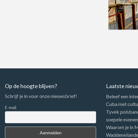
Op de hoogte blijven?
Laatste nieu
Schrijf je in voor onze nieuwsbrief!
Beleef een inte
Cuba met cultuu
E-mail
Tyvek polsbandj
soepele evene
Waarom je in Me
Waddeneiland