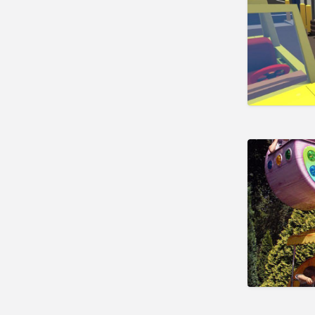
Natuurmusea
Oorlogsmusea
Openluchtmusea
Stedelijke Musea
Wetenschapsmusea
Overig
Planetariums
Speeltuinen
Buitenspeeltuinen
Overdekte Speeltuinen
Sport
Bowling
Duiken