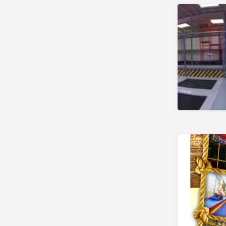
Golf
Kartbanen
Klimmen
Lasergame
Midgetgolf
Paintball
Schaatsbanen
Skate & Skeeler
Skihallen
Watersport
Zwembaden
Steden
Wellness