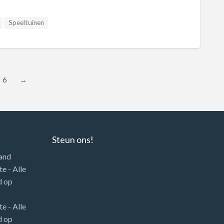
Speeltuinen
6
→
Steun ons!
land
e - Alle
d
op
e - Alle
d
op