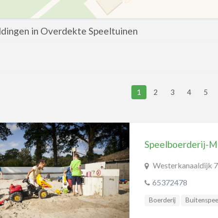
ldingen in Overdekte Speeltuinen
1
2
3
4
5
Speelboerderij-
Westerkanaaldijk 7
65372478
Boerderij
Buitenspee
Speeltuinen