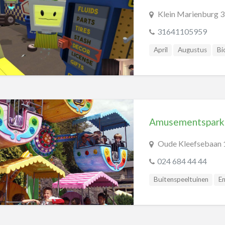
Klein Marienburg 3
31641105959
April
Augustus
Bi
Evenementen
Februa
Klimmen
Lasergame
Oktober
Overdekte 
Recreatiecentra
Sep
Amusementspark 
Oude Kleefsebaan 1
024 684 44 44
Buitenspeeltuinen
E
Speeltuinen