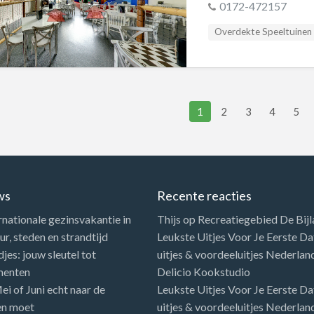
0172-472157
Overdekte Speeltuinen
1
2
3
4
5
ws
Recente reacties
rnationale gezinsvakantie in
Thijs
op
Recreatiegebied De Bij
r, steden en strandtijd
Leukste Uitjes Voor Je Eerste Dat
es: jouw sleutel tot
uitjes & voordeeluitjes Nederlan
menten
Delicio Kookstudio
i of Juni echt naar de
Leukste Uitjes Voor Je Eerste Dat
en moet
uitjes & voordeeluitjes Nederlan