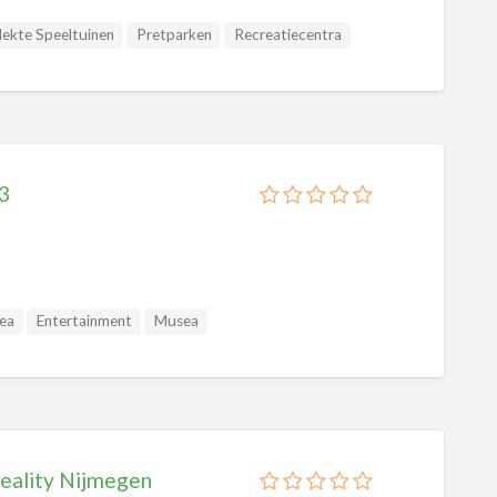
ekte Speeltuinen
Pretparken
Recreatiecentra
tuinen
Sport
3
ea
Entertainment
Musea
Recreatiecentra
Speeltuinen
Reality Nijmegen