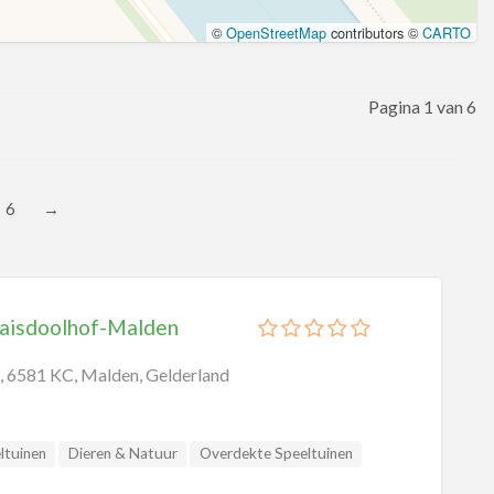
©
OpenStreetMap
contributors ©
CARTO
Pagina 1 van 6
6
→
Maisdoolhof-Malden
, 6581 KC, Malden, Gelderland
ltuinen
Dieren & Natuur
Overdekte Speeltuinen