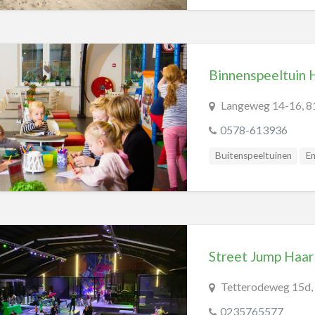
Binnenspeeltuin 
Langeweg 14-16, 8
0578-613936
Buitenspeeltuinen
E
Recreatiecentra
Spe
Street Jump Haar
Tetterodeweg 15d,
0235765577