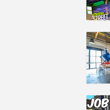
November
Oktober
September
Korting
attractieparken
dagattracties
dierentuinen
musea
paintballen
Musea
Ambachtsmusea
Cultuurhistorische Musea
Kunstmusea