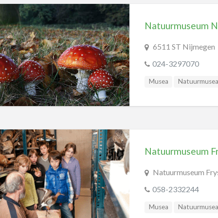
Natuurmuseum N
6511 ST Nijmegen
024-3297070
Musea
Natuurmuse
Natuurmuseum Fr
Natuurmuseum Frys
058-2332244
Musea
Natuurmuse