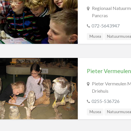
Regionaal Natuurmu
Pancras
072-5643947
Musea
Natuurmuse
Pieter Vermeule
Pieter Vermeulen M
Driehuis
0255-536726
Musea
Natuurmuse