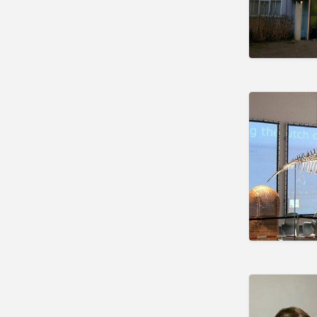
November
Oktober
September
Korting
attractieparken
dagattracties
dierentuinen
musea
paintballen
Musea
Ambachtsmusea
Cultuurhistorische Musea
Kunstmusea