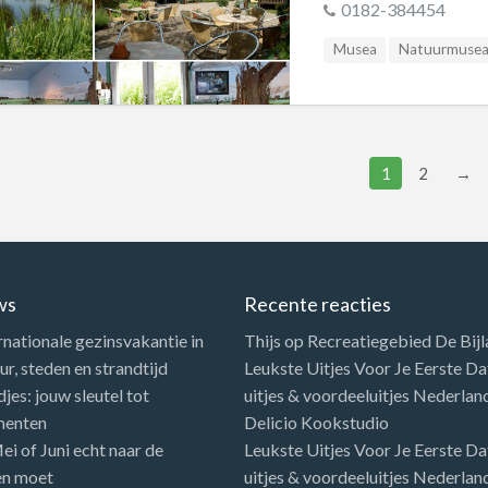
0182-384454
Musea
Natuurmuse
1
2
→
ws
Recente reacties
rnationale gezinsvakantie in
Thijs
op
Recreatiegebied De Bij
r, steden en strandtijd
Leukste Uitjes Voor Je Eerste Dat
es: jouw sleutel tot
uitjes & voordeeluitjes Nederlan
menten
Delicio Kookstudio
i of Juni echt naar de
Leukste Uitjes Voor Je Eerste Dat
en moet
uitjes & voordeeluitjes Nederlan