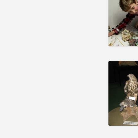
Natuurmusea
Oorlogsmusea
Openluchtmusea
Stedelijke Musea
Wetenschapsmusea
Overig
Planetariums
Speeltuinen
Buitenspeeltuinen
Overdekte Speeltuinen
Sport
Bowling
Duiken