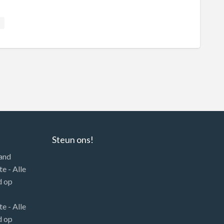
a
Steun ons!
land
e - Alle
d
op
e - Alle
d
op