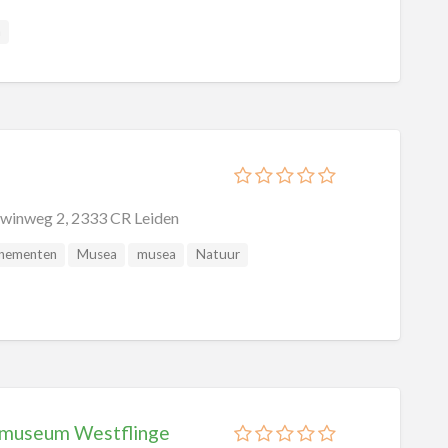
a
rwinweg 2, 2333 CR Leiden
nementen
Musea
musea
Natuur
schapsmusea
rmuseum Westflinge