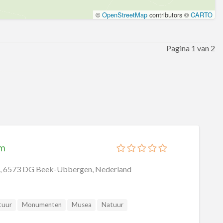
©
OpenStreetMap
contributors ©
CARTO
Pagina 1 van 2
um
4, 6573 DG Beek-Ubbergen, Nederland
tuur
Monumenten
Musea
Natuur
n