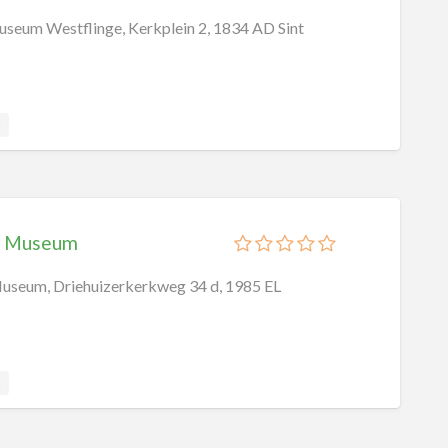
seum Westflinge, Kerkplein 2, 1834 AD Sint
a
n Museum
useum, Driehuizerkerkweg 34 d, 1985 EL
a