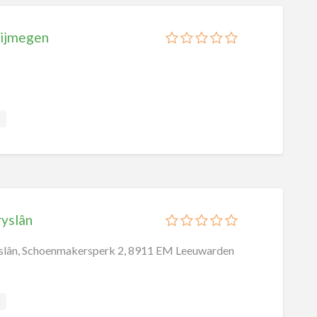
ijmegen
a
yslân
lân, Schoenmakersperk 2, 8911 EM Leeuwarden
a