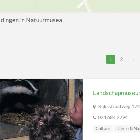
ldingen in Natuurmusea
1
2
→
Landschapmuse
Rijksstraatweg 17
024 684 2294
Cultuur
Dieren & Na
Natuurmusea
Tuine