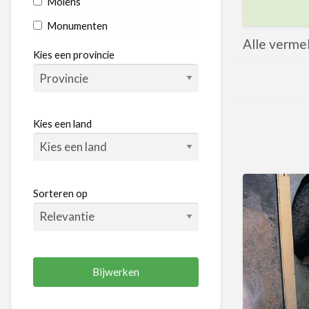
Molens
Monumenten
Alle verme
Rondvaart
Kies een provincie
Dieren & Natuur
Boerderij
Dierentuinen
Kies een land
Kinderboerderij
Natuur
Recreatiegebieden
Sorteren op
Tuinen
Entertainment
Bioscopen
Kookstudio's