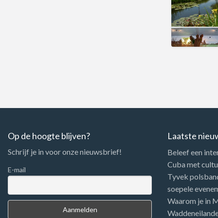
Op de hoogte blijven?
Laatste nieu
Schrijf je in voor onze nieuwsbrief!
Beleef een inte
Cuba met cultuu
E-mail
Tyvek polsbandj
soepele evene
Waarom je in Me
Waddeneiland