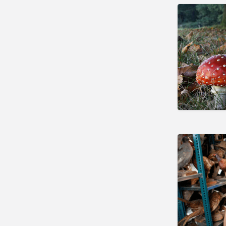
Golf
Kartbanen
Klimmen
Lasergame
Midgetgolf
Paintball
Schaatsbanen
Skate & Skeeler
Skihallen
Watersport
Zwembaden
Steden
Wellness