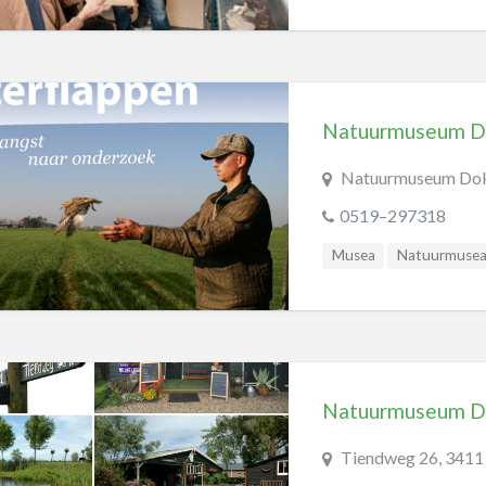
Natuurmuseum 
Natuurmuseum Dokk
0519–297318
Musea
Natuurmuse
Natuurmuseum D
Tiendweg 26, 3411