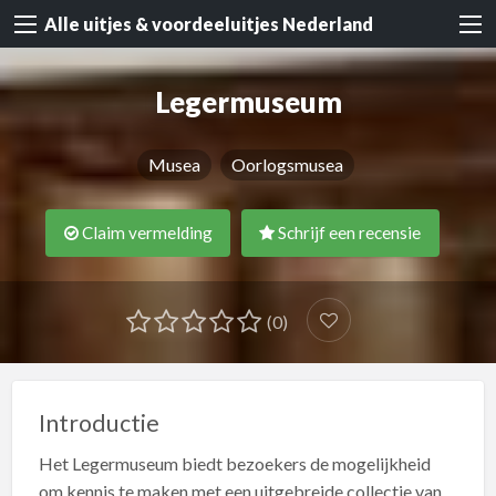
Alle uitjes & voordeeluitjes Nederland
Legermuseum
Musea
Oorlogsmusea
Claim vermelding
Schrijf een recensie
(0)
Introductie
Het Legermuseum biedt bezoekers de mogelijkheid
om kennis te maken met een uitgebreide collectie van