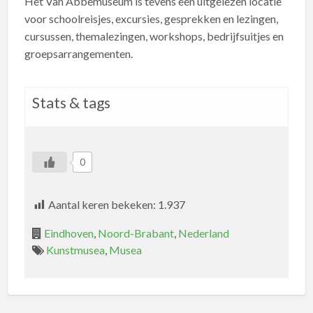
Het Van Abbemuseum is tevens een uitgelezen locatie
voor schoolreisjes, excursies, gesprekken en lezingen,
cursussen, themalezingen, workshops, bedrijfsuitjes en
groepsarrangementen.
Stats & tags
0
Aantal keren bekeken:
1.937
Eindhoven
,
Noord-Brabant
,
Nederland
Kunstmusea
,
Musea