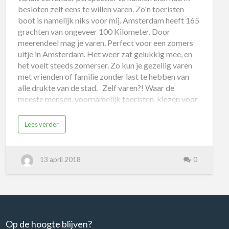
besloten zelf eens te willen varen. Zo'n toeristen
boot is namelijk niks voor mij. Amsterdam heeft 165
grachten van ongeveer 100 Kilometer. Door
meerendeel mag je varen. Perfect voor een zomers
uitje in Amsterdam. Het weer zat gelukkig mee, en
het voelt steeds zomerser. Zo kun je gezellig varen
met vrienden of familie zonder last te hebben van
alle drukte van de stad. Zelf varen?! Waar de
meeste mensen, voornamelijk toeristen, kiezen voor
een rondvaartboot. Twee uur lang op onc…
Lees verder
13 april 2018
0
Op de hoogte blijven?