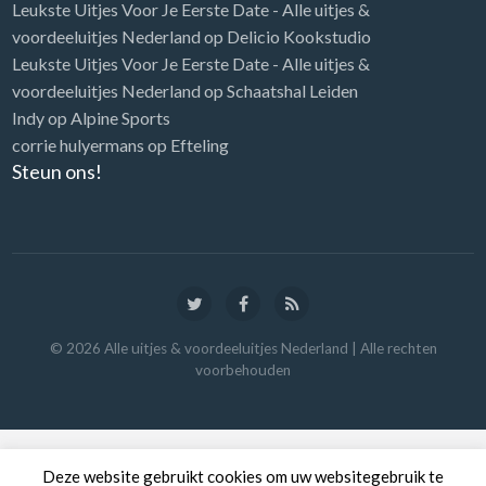
Leukste Uitjes Voor Je Eerste Date - Alle uitjes &
voordeeluitjes Nederland
op
Delicio Kookstudio
Leukste Uitjes Voor Je Eerste Date - Alle uitjes &
voordeeluitjes Nederland
op
Schaatshal Leiden
Indy
op
Alpine Sports
corrie hulyermans
op
Efteling
Steun ons!
©
2026
Alle uitjes & voordeeluitjes Nederland
| Alle rechten
voorbehouden
Deze website gebruikt cookies om uw websitegebruik te