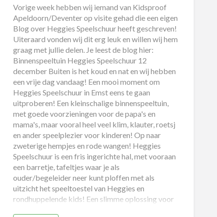
Vorige week hebben wij iemand van Kidsproof
Apeldoorn/Deventer op visite gehad die een eigen
Blog over Heggies Speelschuur heeft geschreven!
Uiteraard vonden wij dit erg leuk en willen wij hem
graag met jullie delen. Je leest de blog hier:
Binnenspeeltuin Heggies Speelschuur 12
december Buiten is het koud en nat en wij hebben
een vrije dag vandaag! Een mooi moment om
Heggies Speelschuur in Emst eens te gaan
uitproberen! Een kleinschalige binnenspeeltuin,
met goede voorzieningen voor de papa's en
mama's, maar vooral heel veel klim, klauter, roetsj
en ander speelplezier voor kinderen! Op naar
zweterige hempjes en rode wangen! Heggies
Speelschuur is een fris ingerichte hal, met vooraan
een barretje, tafeltjes waar je als
ouder/begeleider neer kunt ploffen met als
uitzicht het speeltoestel van Heggies en
rondhuppelende kids! Een slimme oplossing voor
vriendinnen met kinderen die lekker bij willen