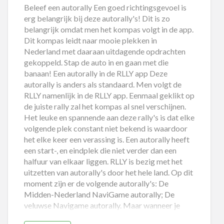
Beleef een autorally Een goed richtingsgevoel is
erg belangrijk bij deze autorally's! Dit is zo
belangrijk omdat men het kompas volgt in de app.
Dit kompas leidt naar mooie plekken in
Nederland met daaraan uitdagende opdrachten
gekoppeld. Stap de auto in en gaan met die
banaan! Een autorally in de RLLY app Deze
autorally is anders als standaard. Men volgt de
RLLY namenlijk in de RLLY app. Eenmaal geklikt op
de juiste rally zal het kompas al snel verschijnen.
Het leuke en spannende aan deze rally's is dat elke
volgende plek constant niet bekend is waardoor
het elke keer een verassing is. Een autorally heeft
een start-, en eindplek die niet verder dan een
halfuur van elkaar liggen. RLLY is bezig met het
uitzetten van autorally's door het hele land. Op dit
moment zijn er de volgende autorally's: De
Midden-Nederland NaviGame autorally; De
veluwse Navigame autorally. Maar wanneer je
meer van het wandelen bent zijn ook ook