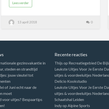
toeristen, kiezen voor een rondvaartboot. Twee
Lees verder
uur lang op onc…
13 april 2018
0
ws
Recente reacties
rnationale gezinsvakantie in
Thijs
op
Recreatiegebied De Bij
r, steden en strandtijd
Leukste Uitjes Voor Je Eerste Dat
es: jouw sleutel tot
uitjes & voordeeluitjes Nederlan
menten
Delicio Kookstudio
i of Juni echt naar de
Leukste Uitjes Voor Je Eerste Dat
en moet
uitjes & voordeeluitjes Nederlan
d voor uitjes? Bespaartips
Schaatshal Leiden
en!
Indy
op
Alpine Sports