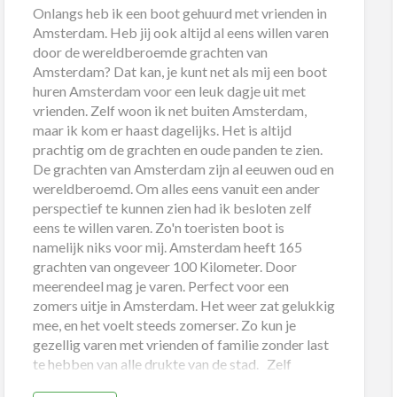
Onlangs heb ik een boot gehuurd met vrienden in
Amsterdam. Heb jij ook altijd al eens willen varen
door de wereldberoemde grachten van
Amsterdam? Dat kan, je kunt net als mij een boot
huren Amsterdam voor een leuk dagje uit met
vrienden. Zelf woon ik net buiten Amsterdam,
maar ik kom er haast dagelijks. Het is altijd
prachtig om de grachten en oude panden te zien.
De grachten van Amsterdam zijn al eeuwen oud en
wereldberoemd. Om alles eens vanuit een ander
perspectief te kunnen zien had ik besloten zelf
eens te willen varen. Zo'n toeristen boot is
namelijk niks voor mij. Amsterdam heeft 165
grachten van ongeveer 100 Kilometer. Door
meerendeel mag je varen. Perfect voor een
zomers uitje in Amsterdam. Het weer zat gelukkig
mee, en het voelt steeds zomerser. Zo kun je
gezellig varen met vrienden of familie zonder last
te hebben van alle drukte van de stad. Zelf
varen?! Waar de meeste mensen, voornamelijk