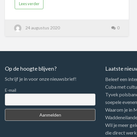
verschillende wandel-RLLY's zoals bijvoorbeeld:
Lees verder
D…
24 augustus 2020
0
Op de hoogte blijven?
Laatste nieu
Schrijf je in voor onze nieuwsbrief!
Beleef een inte
Cuba met cultuu
E-mail
Tyvek polsbandj
soepele evene
Waarom je in Me
Waddeneiland
Wil je meer gel
die direct werk