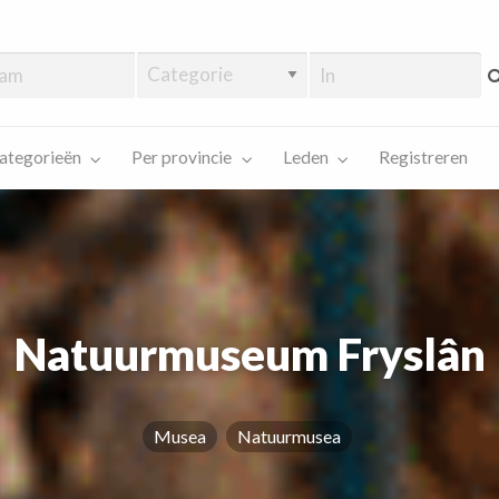
ategorieën
Per provincie
Leden
Registreren
Natuurmuseum Fryslân
Musea
Natuurmusea