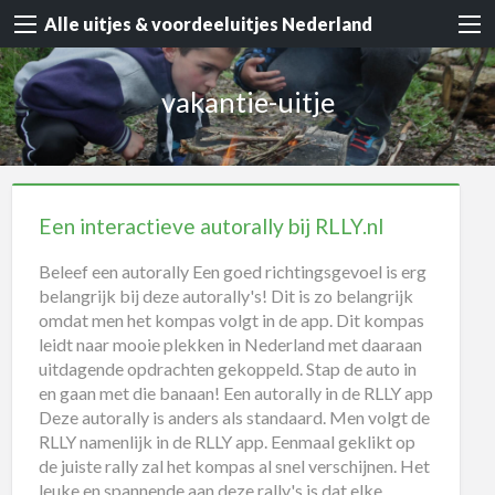
Alle uitjes & voordeeluitjes Nederland
vakantie-uitje
Een interactieve autorally bij RLLY.nl
Beleef een autorally Een goed richtingsgevoel is erg
belangrijk bij deze autorally's! Dit is zo belangrijk
omdat men het kompas volgt in de app. Dit kompas
leidt naar mooie plekken in Nederland met daaraan
uitdagende opdrachten gekoppeld. Stap de auto in
en gaan met die banaan! Een autorally in de RLLY app
Deze autorally is anders als standaard. Men volgt de
RLLY namenlijk in de RLLY app. Eenmaal geklikt op
de juiste rally zal het kompas al snel verschijnen. Het
leuke en spannende aan deze rally's is dat elke