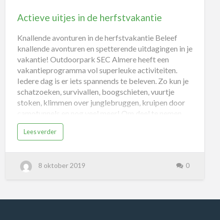
Actieve uitjes in de herfstvakantie
Knallende avonturen in de herfstvakantie Beleef
knallende avonturen en spetterende uitdagingen in je
vakantie! Outdoorpark SEC Almere heeft een
vakantieprogramma vol superleuke activiteiten.
Iedere dag is er iets spannends te beleven. Zo kun je
schatzoeken, survivallen, boogschieten, vuurtje
stoken, klimmen over junglebruggen, kruipen door
camotunnels en nog veel meer! Om deel te nemen
aan de vakantie uitjes kan je alleen komen of met je
Lees verder
zus, buurjongen, nichtje - en meedoen aan een
knallend avontuur tijdens je vakantie. Zondag 27
oktober: Treasure Hunt Dinsdag 29 oktober:
8 oktober 2019
0
Boogschieten Woensdag 30 oktober: Bushcraft
Donderdag 31 oktober: Expeditie Outdoor Vrijdag
1 november: Mini Survival 14:15 Kids Survival
Zondag 3 november: Treasure Hunt