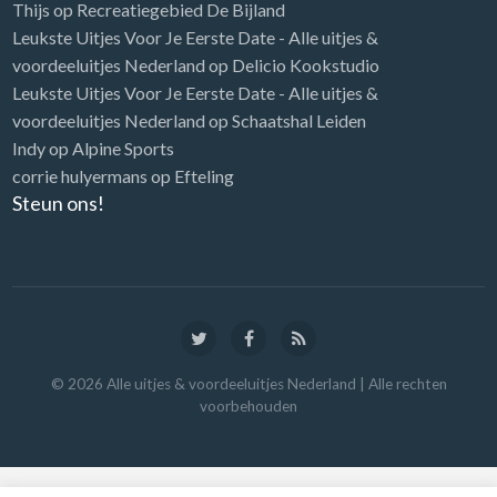
Thijs
op
Recreatiegebied De Bijland
Leukste Uitjes Voor Je Eerste Date - Alle uitjes &
voordeeluitjes Nederland
op
Delicio Kookstudio
Leukste Uitjes Voor Je Eerste Date - Alle uitjes &
voordeeluitjes Nederland
op
Schaatshal Leiden
Indy
op
Alpine Sports
corrie hulyermans
op
Efteling
Steun ons!
©
2026
Alle uitjes & voordeeluitjes Nederland
| Alle rechten
voorbehouden