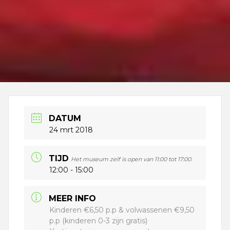
DATUM
24 mrt 2018
TIJD
Het museum zelf is open van 11:00 tot 17:00.
12:00 - 15:00
MEER INFO
Kinderen €6,50 p.p & volwassenen €9,50
p.p (kinderen 0-3 zijn gratis)