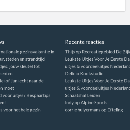
ws
Recente reacties
rnationale gezinsvakantie in
Thijs
op
Recreatiegebied De Bij
r, steden en strandtijd
Leukste Uitjes Voor Je Eerste Dat
es: jouw sleutel tot
uitjes & voordeeluitjes Nederlan
menten
Delicio Kookstudio
i of Juni echt naar de
Leukste Uitjes Voor Je Eerste Dat
en moet
uitjes & voordeeluitjes Nederlan
d voor uitjes? Bespaartips
Schaatshal Leiden
en!
Indy
op
Alpine Sports
es voor het hele gezin
corrie hulyermans
op
Efteling