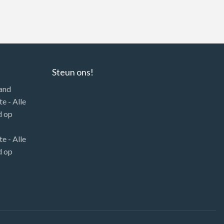
Steun ons!
land
e - Alle
d
op
e - Alle
d
op