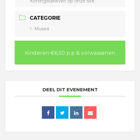
Kortingstarieven op onze site.
CATEGORIE
Musea
Kinderen €6,50 p.p & volwassenen
€9,50 p.p (kinderen 0-3 zijn gratis)
Kortingstarieven op onze site.
DEEL DIT EVENEMENT