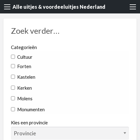
Alle uitjes & voordeeluitjes Nederland
Zoek verder…
Categorieën
Cultuur
Forten
Kastelen
Kerken
Molens
Monumenten
Rondvaart
Kies een provincie
Dieren & Natuur