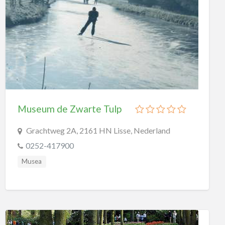
Wetenschapsmusea
Overig
Planetariums
Speeltuinen
Buitenspeeltuinen
Overdekte Speeltuinen
Museum de Zwarte Tulp
Sport
Bowling
Grachtweg 2A, 2161 HN Lisse, Nederland
Duiken
0252-417900
Golf
Musea
Kartbanen
Klimmen
Lasergame