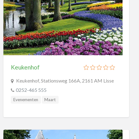
Midgetgolf
Paintball
Schaatsbanen
Skate & Skeeler
Skihallen
Watersport
Keukenhof
Zwembaden
Steden
Keukenhof, Stationsweg 166A, 2161 AM Lisse
Wellness
0252-465 555
Evenementen
Maart
Winkelen