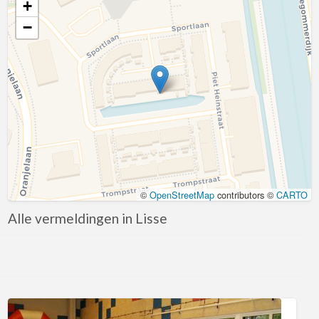
+
April
−
Augustus
December
Kaart laden
Februari
Januari
Juli
Juni
Maart
©
OpenStreetMap
contributors ©
CARTO
Mei
Alle vermeldingen in Lisse
November
Oktober
September
Korting