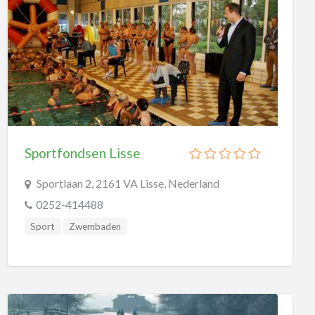
attractieparken
dagattracties
dierentuinen
musea
paintballen
Musea
Ambachtsmusea
Sportfondsen Lisse
Cultuurhistorische Musea
Sportlaan 2, 2161 VA Lisse, Nederland
Kunstmusea
0252-414488
Natuurmusea
Sport
Zwembaden
Oorlogsmusea
Openluchtmusea
Stedelijke Musea