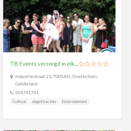
attractieparken
dagattracties
dierentuinen
musea
paintballen
Musea
Ambachtsmusea
TB Events verzorgd in elke stad een leuk uitje !
Cultuurhistorische Musea
Industriestraat 23, 7005AN, Doetinchem,
Kunstmusea
Gelderland
314741741
Natuurmusea
Cultuur
dagattracties
Entertainment
Oorlogsmusea
Evenementen
Korting
Pretparken
Openluchtmusea
Rondvaart
Sport
Steden
Stedelijke Musea