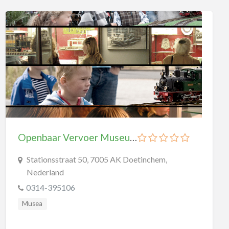
Midgetgolf
Paintball
Schaatsbanen
Skate & Skeeler
Skihallen
Watersport
Zwembaden
Steden
Openbaar Vervoer Museum Doetinchem
Wellness
Stationsstraat 50, 7005 AK Doetinchem,
Winkelen
Nederland
0314-395106
Musea