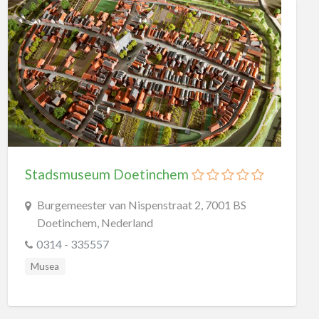
Wetenschapsmusea
Overig
Planetariums
Speeltuinen
Buitenspeeltuinen
Overdekte Speeltuinen
Sport
Stadsmuseum Doetinchem
Bowling
Duiken
Burgemeester van Nispenstraat 2, 7001 BS
Doetinchem, Nederland
Golf
0314 - 335557
Kartbanen
Musea
Klimmen
Lasergame