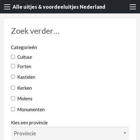
Alle uitjes & voordeeluitjes Nederland
Zoek verder…
Categorieën
Cultuur
Forten
Kastelen
Kerken
Molens
Monumenten
Rondvaart
Kies een provincie
Dieren & Natuur