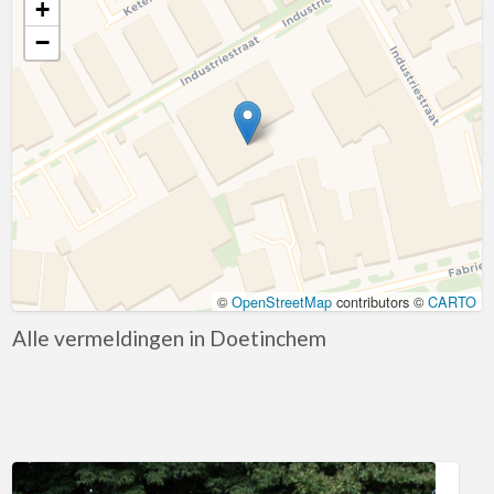
+
April
−
Augustus
December
Kaart laden
Februari
Januari
Juli
Juni
Maart
©
OpenStreetMap
contributors ©
CARTO
Mei
Alle vermeldingen in Doetinchem
November
Oktober
September
Korting