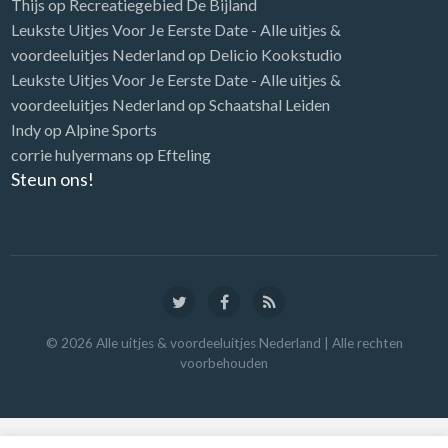
Thijs
op
Recreatiegebied De Bijland
Leukste Uitjes Voor Je Eerste Date - Alle uitjes &
voordeeluitjes Nederland
op
Delicio Kookstudio
Leukste Uitjes Voor Je Eerste Date - Alle uitjes &
voordeeluitjes Nederland
op
Schaatshal Leiden
Indy
op
Alpine Sports
corrie hulyermans
op
Efteling
Steun ons!
©
2026
Alle uitjes & voordeeluitjes Nederland
| Alle rechten
voorbehouden