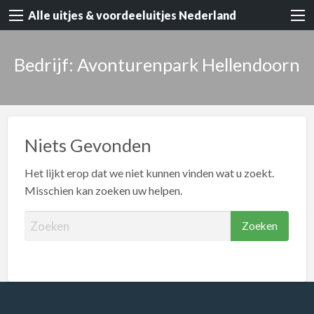
Alle uitjes & voordeeluitjes Nederland
Bedrijf: Avonturenpark Hellendoorn
Niets Gevonden
Het lijkt erop dat we niet kunnen vinden wat u zoekt.
Misschien kan zoeken uw helpen.
Z
o
e
k
e
n