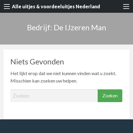
Alle uitjes & voordeeluitjes Nederland
Bedrijf: De IJzeren Man
Niets Gevonden
Het lijkt erop dat we niet kunnen vinden wat u zoekt.
Misschien kan zoeken uw helpen.
Z
o
e
k
e
n