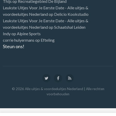
Thijs
op
Recreatiegebied De Bijland
Leukste Uitjes Voor Je Eerste Date - Alle uitjes &
voordeeluitjes Nederland
op
Delicio Kookstudio
Leukste Uitjes Voor Je Eerste Date - Alle uitjes &
voordeeluitjes Nederland
op
Schaatshal Leiden
Indy
op
Alpine Sports
corrie hulyermans
op
Efteling
Steun ons!
©
2026
Alle uitjes & voordeeluitjes Nederland
| Alle rechten
voorbehouden