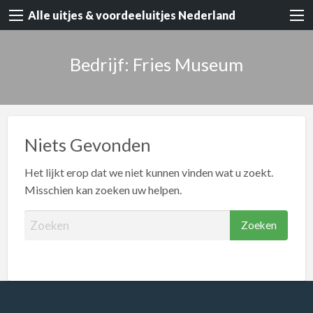
Alle uitjes & voordeeluitjes Nederland
Bedrijf: Fries Museum
Niets Gevonden
Het lijkt erop dat we niet kunnen vinden wat u zoekt.
Misschien kan zoeken uw helpen.
Z
o
e
k
e
n