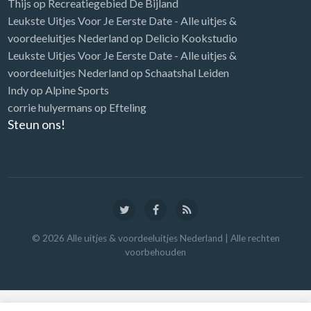
Thijs
op
Recreatiegebied De Bijland
Leukste Uitjes Voor Je Eerste Date - Alle uitjes &
voordeeluitjes Nederland
op
Delicio Kookstudio
Leukste Uitjes Voor Je Eerste Date - Alle uitjes &
voordeeluitjes Nederland
op
Schaatshal Leiden
Indy
op
Alpine Sports
corrie hulyermans
op
Efteling
Steun ons!
©
2026
Alle uitjes & voordeeluitjes Nederland
| Alle rechten
voorbehouden