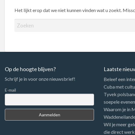
Het lijkt erop dat we niet kunnen vinden wat u zoekt. Miss
Z
o
e
k
e
n
n
Op de hoogte blijven?
Laatste nieu
a
Schrijf je in voor onze nieuwsbrief!
Beleef een inte
a
Cuba met cultuu
r
E-mail
Tyvek polsbandj
:
soepele evene
Waarom je in Me
Waddeneiland
Wil je meer gel
die direct werk