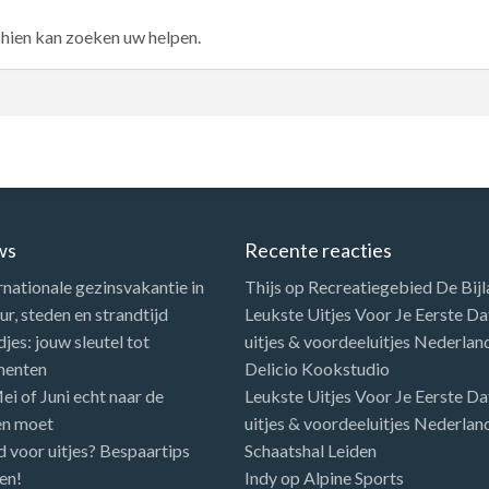
chien kan zoeken uw helpen.
ws
Recente reacties
rnationale gezinsvakantie in
Thijs
op
Recreatiegebied De Bij
r, steden en strandtijd
Leukste Uitjes Voor Je Eerste Dat
es: jouw sleutel tot
uitjes & voordeeluitjes Nederlan
menten
Delicio Kookstudio
i of Juni echt naar de
Leukste Uitjes Voor Je Eerste Dat
en moet
uitjes & voordeeluitjes Nederlan
d voor uitjes? Bespaartips
Schaatshal Leiden
en!
Indy
op
Alpine Sports