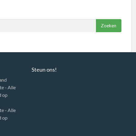
Steun ons!
land
e - Alle
d
op
e - Alle
d
op