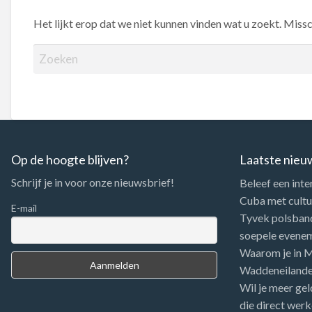
Het lijkt erop dat we niet kunnen vinden wat u zoekt. Miss
Z
o
e
k
e
n
n
Op de hoogte blijven?
Laatste nieu
a
Schrijf je in voor onze nieuwsbrief!
Beleef een inte
a
Cuba met cultuu
r
E-mail
Tyvek polsbandj
:
soepele evene
Waarom je in Me
Waddeneiland
Wil je meer gel
die direct werk