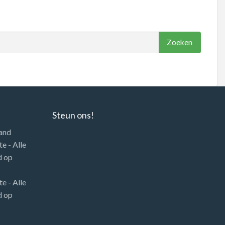
Steun ons!
land
e - Alle
d
op
e - Alle
d
op