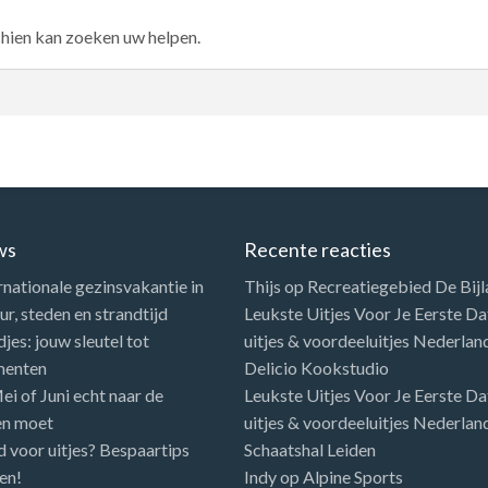
chien kan zoeken uw helpen.
ws
Recente reacties
rnationale gezinsvakantie in
Thijs
op
Recreatiegebied De Bij
r, steden en strandtijd
Leukste Uitjes Voor Je Eerste Dat
es: jouw sleutel tot
uitjes & voordeeluitjes Nederlan
menten
Delicio Kookstudio
i of Juni echt naar de
Leukste Uitjes Voor Je Eerste Dat
en moet
uitjes & voordeeluitjes Nederlan
d voor uitjes? Bespaartips
Schaatshal Leiden
en!
Indy
op
Alpine Sports