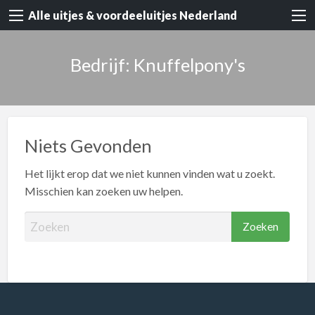
Alle uitjes & voordeeluitjes Nederland
Bedrijf: Knuffelpony's
Niets Gevonden
Het lijkt erop dat we niet kunnen vinden wat u zoekt.
Misschien kan zoeken uw helpen.
Z
o
e
k
e
n