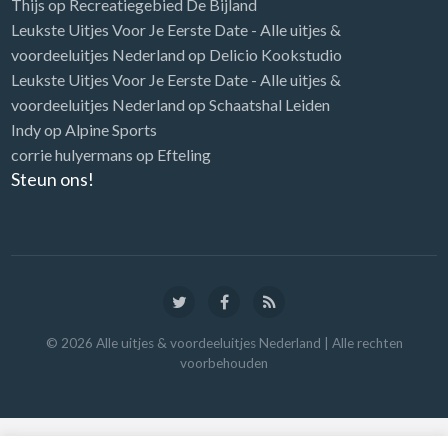
Thijs
op
Recreatiegebied De Bijland
Leukste Uitjes Voor Je Eerste Date - Alle uitjes &
voordeeluitjes Nederland
op
Delicio Kookstudio
Leukste Uitjes Voor Je Eerste Date - Alle uitjes &
voordeeluitjes Nederland
op
Schaatshal Leiden
Indy
op
Alpine Sports
corrie hulyermans
op
Efteling
Steun ons!
©
2026
Alle uitjes & voordeeluitjes Nederland
| Alle rechten
voorbehouden