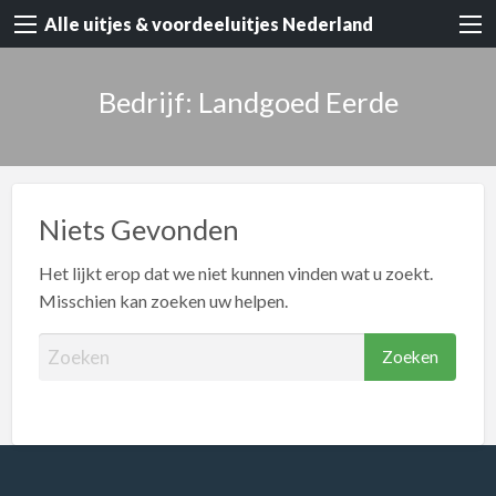
Alle uitjes & voordeeluitjes Nederland
Bedrijf: Landgoed Eerde
Niets Gevonden
Het lijkt erop dat we niet kunnen vinden wat u zoekt.
Misschien kan zoeken uw helpen.
Z
o
e
k
e
n