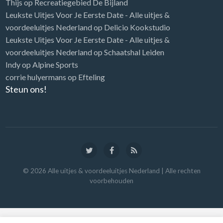
Thijs
op
Recreatiegebied De Bijland
Leukste Uitjes Voor Je Eerste Date - Alle uitjes &
voordeeluitjes Nederland
op
Delicio Kookstudio
Leukste Uitjes Voor Je Eerste Date - Alle uitjes &
voordeeluitjes Nederland
op
Schaatshal Leiden
Indy
op
Alpine Sports
corrie hulyermans
op
Efteling
Steun ons!
©
2026
Alle uitjes & voordeeluitjes Nederland
| Alle rechten
voorbehouden