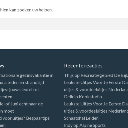
chien kan zoeken uw helpen.
ws
Recente reacties
rnationale gezinsvakantie in
Thijs
op
Recreatiegebied De Bij
r, steden en strandtijd
Leukste Uitjes Voor Je Eerste Dat
es: jouw sleutel tot
uitjes & voordeeluitjes Nederlan
menten
Delicio Kookstudio
i of Juni echt naar de
Leukste Uitjes Voor Je Eerste Dat
en moet
uitjes & voordeeluitjes Nederlan
d voor uitjes? Bespaartips
Schaatshal Leiden
en!
Indy
op
Alpine Sports