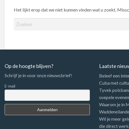
Het lijkt erop dat we niet kunnen vinden wat u zoekt. Miss
Z
o
e
k
e
n
n
Op de hoogte blijven?
Laatste nieu
a
Schrijf je in voor onze nieuwsbrief!
Beleef een inte
a
Cuba met cultuu
r
E-mail
Tyvek polsbandj
:
soepele evene
Waarom je in Me
Waddeneiland
Wil je meer gel
die direct werk