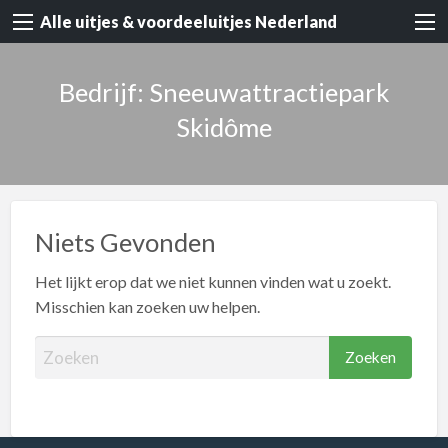
Alle uitjes & voordeeluitjes Nederland
Bedrijf: Sneeuwattractiepark
Skidôme
Niets Gevonden
Het lijkt erop dat we niet kunnen vinden wat u zoekt.
Misschien kan zoeken uw helpen.
Z
o
e
k
e