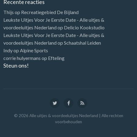
Recente reacties
Thijs
op
Recreatiegebied De Bijland
Leukste Uitjes Voor Je Eerste Date - Alle uitjes &
voordeeluitjes Nederland
op
Delicio Kookstudio
Leukste Uitjes Voor Je Eerste Date - Alle uitjes &
voordeeluitjes Nederland
op
Schaatshal Leiden
Indy
op
Alpine Sports
corrie hulyermans
op
Efteling
Steun ons!
©
2026
Alle uitjes & voordeeluitjes Nederland
| Alle rechten
voorbehouden