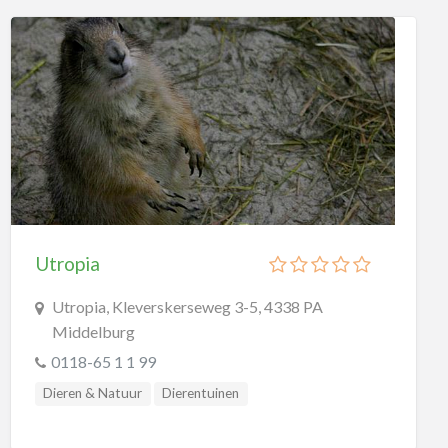
Midgetgolf
Paintball
Schaatsbanen
Skate & Skeeler
Skihallen
Watersport
Zwembaden
Steden
Utropia
Wellness
Utropia, Kleverskerseweg 3-5, 4338 PA
Winkelen
Middelburg
0118-65 1 1 99
Dieren & Natuur
Dierentuinen