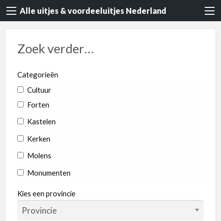
Alle uitjes & voordeeluitjes Nederland
Zoek verder…
Categorieën
Cultuur
Forten
Kastelen
Kerken
Molens
Monumenten
Rondvaart
Kies een provincie
Dieren & Natuur