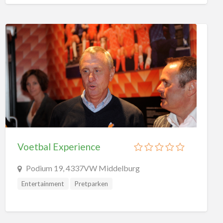
Wetenschapsmusea
Overig
Planetariums
Speeltuinen
Buitenspeeltuinen
Overdekte Speeltuinen
Sport
Bowling
Duiken
Voetbal Experience
Golf
Podium 19, 4337VW Middelburg
Kartbanen
Entertainment
Pretparken
Klimmen
Lasergame