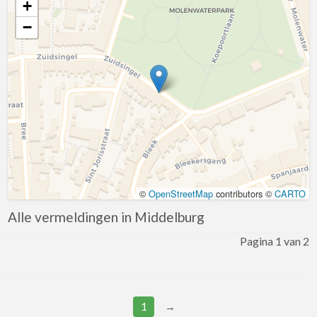
+
April
−
Augustus
December
Kaart laden
Februari
Januari
Juli
Juni
Maart
©
OpenStreetMap
contributors ©
CARTO
Mei
Alle vermeldingen in Middelburg
November
Pagina 1 van 2
Oktober
September
Korting
1
→