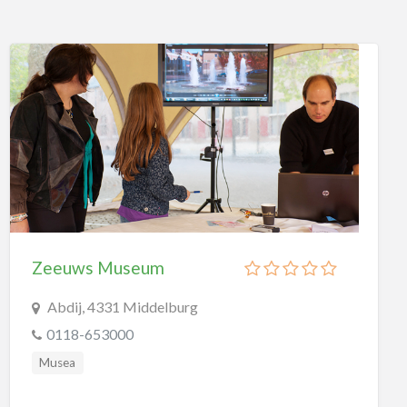
attractieparken
dagattracties
dierentuinen
musea
paintballen
Musea
Ambachtsmusea
Cultuurhistorische Musea
Kunstmusea
Zeeuws Museum
Natuurmusea
Abdij, 4331 Middelburg
Oorlogsmusea
0118-653000
Openluchtmusea
Musea
Stedelijke Musea