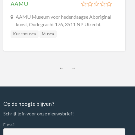
AAMU
AAMU Museum voor hedendaagse Aboriginal
kunst, Oudegracht 176, 3511 NP Utrecht
Kunstmusea
Musea
←
→
Op de hoogte blijven?
Schrijf je in voor onze nieuwsbrief!
E-mail