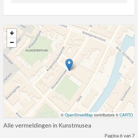
April
Augustus
December
+
Februari
−
Januari
Juli
Kaart laden
Juni
Maart
Mei
November
Oktober
©
OpenStreetMap
contributors ©
CARTO
September
Alle vermeldingen in Kunstmusea
Korting
Pagina 6 van 7