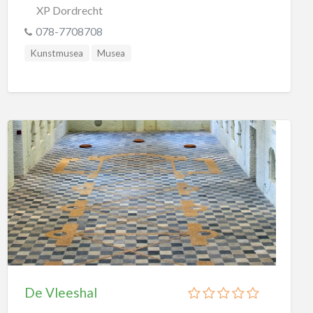
Wetenschapsmusea
XP Dordrecht
078-7708708
Overig
Kunstmusea
Musea
Planetariums
Speeltuinen
Buitenspeeltuinen
Overdekte Speeltuinen
Sport
Bowling
Duiken
Golf
Kartbanen
Klimmen
De Vleeshal
Lasergame