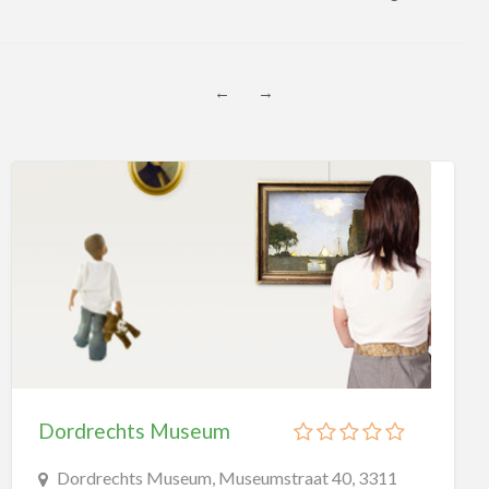
attractieparken
dagattracties
dierentuinen
←
→
musea
paintballen
Musea
Ambachtsmusea
Cultuurhistorische Musea
Kunstmusea
Natuurmusea
Oorlogsmusea
Openluchtmusea
Dordrechts Museum
Stedelijke Musea
Dordrechts Museum, Museumstraat 40, 3311