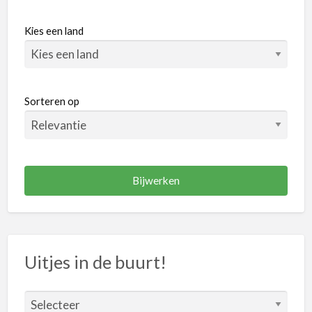
Boerderij
Dierentuinen
Kies een land
Kinderboerderij
Natuur
Recreatiegebieden
Sorteren op
Tuinen
Entertainment
Bioscopen
Kookstudio's
Pretparken
Recreatiecentra
Uitjes in de buurt!
Theater
Evenementen