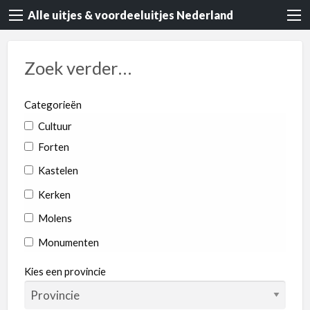
Alle uitjes & voordeeluitjes Nederland
Zoek verder…
Categorieën
Cultuur
Forten
Kastelen
Kerken
Molens
Monumenten
Rondvaart
Kies een provincie
Dieren & Natuur